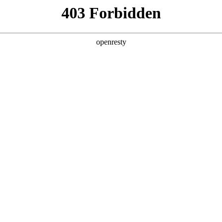
际
中国服务
乐享非凡国际
投资者关系
新
论坛
行
管理团队
企业文化
联系我们
社会责任